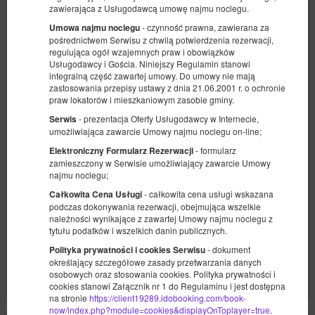
zawierająca z Usługodawcą umowę najmu noclegu.
- czynność prawna, zawierana za
Umowa najmu noclegu
pośrednictwem Serwisu z chwilą potwierdzenia rezerwacji,
regulująca ogół wzajemnych praw i obowiązków
Usługodawcy i Gościa. Niniejszy Regulamin stanowi
integralną część zawartej umowy. Do umowy nie mają
zastosowania przepisy ustawy z dnia 21.06.2001 r. o ochronie
Apartament Luna -Spa
praw lokatorów i mieszkaniowym zasobie gminy.
Dostępna liczba: 1
- prezentacja Oferty Usługodawcy w Internecie,
Serwis
2
2 osoby
pow. 26,00 m
1 sypialnia
umożliwiająca zawarcie Umowy najmu noclegu on-line;
1 sofa rozkładana (Sofa Bed)
- formularz
Elektroniczny Formularz Rezerwacji
zamieszczony w Serwisie umożliwiający zawarcie Umowy
1 030,00 zł
najmu noclegu;
2 osoby / 2 noce
- całkowita cena usługi wskazana
Całkowita Cena Usługi
podczas dokonywania rezerwacji, obejmująca wszelkie
należności wynikające z zawartej Umowy najmu noclegu z
Opłata serwisowa 270 zł
tytułu podatków i wszelkich danin publicznych.
Udostępnij
Szczegóły
Dostępność
- dokument
Polityka prywatności i cookies Serwisu
określający szczegółowe zasady przetwarzania danych
Pokaż oferty
osobowych oraz stosowania cookies. Polityka prywatności i
cookies stanowi Załącznik nr 1 do Regulaminu i jest dostępna
na stronie
https://client19289.idobooking.com/book-
now/index.php?module=cookies&displayOnToplayer=true
.