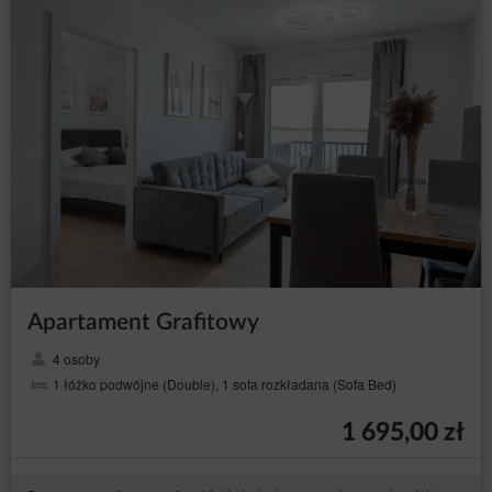
zaakceptowanych w procesie składania zamówienia w
Elektronicznym Formularzu Rezerwacji.
REKLAMACJE
W przypadku stwierdzenia niezgodnego z Umową
świadczenia usług, wszelkie reklamacje Gość powinien
zgłosić na piśmie lub w formie wiadomości e-mail w
terminie 14 dni od dnia zakończenia pobytu.
Reklamacja powinna zawierać dane Gościa: imię,
nazwisko, adres poczty e-mail podany podczas
rezerwacji, wskazanie problemu.
Usługodawca rozpatruje reklamację w terminie 14 dni
od jej otrzymania, o czym informuje Gościa w tej samej
formie: pisemnej lub elektronicznej.
Jeżeli informacje podane w reklamacji wymagają
Apartament Grafitowy
uzupełnienia, Usługodawca zwróci się o ich
uzupełnienie w terminie wyznaczonym do rozpoznania
4 osoby
reklamacji. Termin, o którym mowa w pkt 3 biegnie dla
1 łóżko podwójne (Double), 1 sofa rozkładana (Sofa Bed)
Usługodawcy od momentu otrzymania uzupełnionej
reklamacji.
1 695,00 zł
W wypadku odmowy uwzględnienia reklamacji
Usługodawca jest obowiązany szczegółowo uzasadnić
na piśmie lub w formie elektronicznej przyczyny