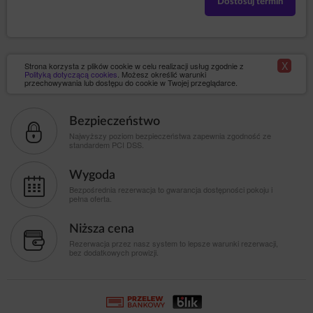
Dostosuj termin
X
Strona korzysta z plików cookie w celu realizacji usług zgodnie z
Polityką dotyczącą cookies
. Możesz określić warunki
przechowywania lub dostępu do cookie w Twojej przeglądarce.
Bezpieczeństwo
Najwyższy poziom bezpieczeństwa zapewnia zgodność ze
standardem PCI DSS.
Wygoda
Bezpośrednia rezerwacja to gwarancja dostępności pokoju i
pełna oferta.
Niższa cena
Rezerwacja przez nasz system to lepsze warunki rezerwacji,
bez dodatkowych prowizji.