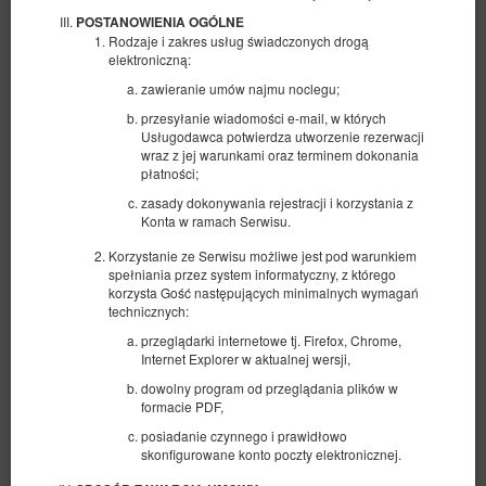
POSTANOWIENIA OGÓLNE
Rodzaje i zakres usług świadczonych drogą
elektroniczną:
zawieranie umów najmu noclegu;
przesyłanie wiadomości e-mail, w których
Usługodawca potwierdza utworzenie rezerwacji
wraz z jej warunkami oraz terminem dokonania
płatności;
zasady dokonywania rejestracji i korzystania z
Konta w ramach Serwisu.
Korzystanie ze Serwisu możliwe jest pod warunkiem
spełniania przez system informatyczny, z którego
korzysta Gość następujących minimalnych wymagań
technicznych:
Sand Dunes Chillout
przeglądarki internetowe tj. Firefox, Chrome,
Internet Explorer w aktualnej wersji,
Dostępna liczba: 1
dowolny program od przeglądania plików w
2
4 osoby
pow. 36,00 m
1 sypialnia
formacie PDF,
1 duże łóżko podwójne (Queen), 1 sofa rozkładana (Sofa Bed)
posiadanie czynnego i prawidłowo
skonfigurowane konto poczty elektronicznej.
1 410,00 zł