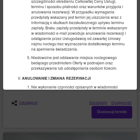
szczególności określeniu Całkowitej Ceny Usługi,
terminu i sposobu płatności oraz warunków przyjęcia i
anulowania rezerwacji. W przypadku wymagania
przedpłaty wskazany jest termin jej uiszczenia wraz z
informacją o skutkach bezskutecznego upływu terminu
Apartament Kaszmir
zapłaty. Braku zapłaty przedpłaty w terminie wskazanym
w wiadomości e-mail powoduje anulowanie rezerwacji i
odstąpienie przez Usługodawcę od zawartej Umowy
4 osoby
najmu noclegu bez wyznaczenia dodatkowego terminu
1 łóżko podwójne (Double), 1 sofa rozkładana (Sofa Bed)
na spełnienie świadczenia.
Niedowolne jest oddawanie miejsca noclegowego
1 410,00 zł
bedącego przedmiotem Oferty w podnajem oraz
przekazywania lub udostępniania osobom trzecim.
(obiekt niedostępny w wybranym terminie):
Proponowany inny termin
ANULOWANIE I ZMIANA REZERWACJI
10.08.2026 - 12.08.2026 (2 noce)
Nie wykonanie czynności opisanych w wiadomości
zawierającej potwierdzenie o przyjęciu rezerwacji w
wymaganym terminie powoduje automatyczne
Udostępnij
Szczegóły
Dostępność
anulowanie rezerwacji i odstąpienie przez Usługodawcę
od zawartej Umowy bez wyznaczenia dodatkowego
Dostosuj termin
terminu na spełnienie świadczenia.
Anulowanie lub zmiana rezerwacji są możliwe poprzez
link zawarty w e-mailu lub przez kontakt z Obsługą.
Skorzystanie z linku w e-mailu umożliwia automatyczne,
natychmiastowe anulowanie rezerwacji na warunkach