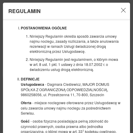
REGULAMIN
Menu
POSTANOWIENIA OGÓLNE
POCZĄTEK
KONIEC
Niniejszy Regulamin określa sposób zawarcia umowy
08
10
SIERPNIA
SIERPNIA
najmu noclegu, zasady rozliczania, a także anulowania
2026
2026
rezerwacji w ramach Usługi świadczonej drogą
elektroniczną przez Usługodawcę.
LICZBA OSÓB
Niniejszy Regulamin jest regulaminem, o którym mowa
2
FILTRY
w art. 8 ust. 1 pkt. 1 ustawy z dnia 18.07.2002 r. o
świadczeniu usług drogą elektroniczną.
DEFINICJE
- Dagmara Cieślewicz, MAJOR DOMUS
Usługodawca
SPÓŁKA Z OGRANICZONĄ ODPOWIEDZIALNOŚCIĄ,
9860258056, ul. Przestrzenna 11, 70-800, Szczecin
- miejsce noclegowe oferowane przez Usługodawcę w
Oferta
celu zawarcia umowy najmu noclegu za pośrednictwem
Serwisu.
- osoba fizyczna posiadająca pełną zdolność do
Gość
czynności prawnych, osoba prawna albo jednostka
1
organizacyjna, o której mowa w art. 33
kodeksu cywilnego,